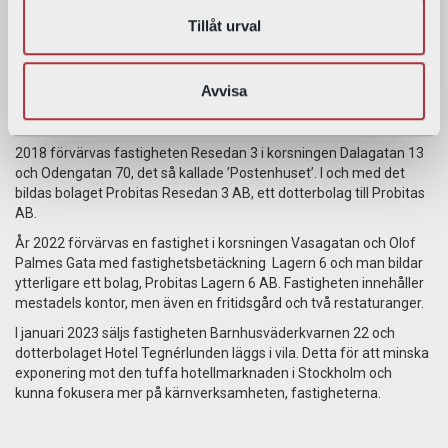
en ny veranda, ett 30-tal nya rum samt en konferensanläggning
Tillåt urval
med plats för 500 gäster med entré från Birger Jarlsgatan.
Probitas AB byter 2015 namn från Probitas Immanuelskyrkans
Förvaltning AB till Probitas AB i och med att Immanuelskyrkans
Avvisa
Förvaltning AB grundas för att ta hand om församlingens
värdepappersportfölj och infogas i bolagskoncernen Probitas.
2018 förvärvas fastigheten Resedan 3 i korsningen Dalagatan 13
och Odengatan 70, det så kallade ’Postenhuset’. I och med det
bildas bolaget Probitas Resedan 3 AB, ett dotterbolag till Probitas
AB.
År 2022 förvärvas en fastighet i korsningen Vasagatan och Olof
Palmes Gata med fastighetsbetäckning Lagern 6 och man bildar
ytterligare ett bolag, Probitas Lagern 6 AB. Fastigheten innehåller
mestadels kontor, men även en fritidsgård och två restaturanger.
I januari 2023 säljs fastigheten Barnhusväderkvarnen 22 och
dotterbolaget Hotel Tegnérlunden läggs i vila. Detta för att minska
exponering mot den tuffa hotellmarknaden i Stockholm och
kunna fokusera mer på kärnverksamheten, fastigheterna.