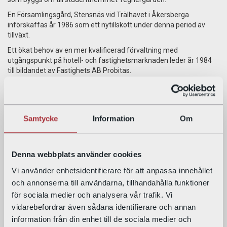
En Församlingsgård, Stensnäs vid Trälhavet i Åkersberga
införskaffas år 1986 som ett nytillskott under denna period av
tillväxt.
Ett ökat behov av en mer kvalificerad förvaltning med
utgångspunkt på hotell- och fastighetsmarknaden leder år 1984
till bildandet av Fastighets AB Probitas.
Det församlingsägda förvaltningsbolaget utvecklas vidare med
några fler förvärv av fastigheter i Stockholms innerstad under
1990- och början av 2000-talet. Därför genomförs ett tydligt
särskiljande på kyrklig och kommersiell verksamhet den 1 januari
Samtycke
Information
Om
år 1997. Nu bildas en ny företagskoncern med moderbolag
Immanuelskyrkans Förvaltning AB (IFAB). Dotterbolag blir här de
operativa företagen Hotell Birger Jarl AB och Fastighets AB
Denna webbplats använder cookies
Probitas. Samtidigt bildas ett nytt och tredje dotterbolag till
koncernen. Det får namnet Stensnäs Kurs & Konferens AB med
Vi använder enhetsidentifierare för att anpassa innehållet
uppgift att driva församlingsgården Stensnäs i ett kommersiellt
och annonserna till användarna, tillhandahålla funktioner
syfte. IFAB har härmed övertagit församlingens alla helägda
för sociala medier och analysera vår trafik. Vi
fastigheter.
vidarebefordrar även sådana identifierare och annan
År 2001 förvärvas ”Barnhusväderkvarnen 22”. Här finns Hotell
information från din enhet till de sociala medier och
Tegnerlunden AB med sin verksamhet och den 1 juni år 2004