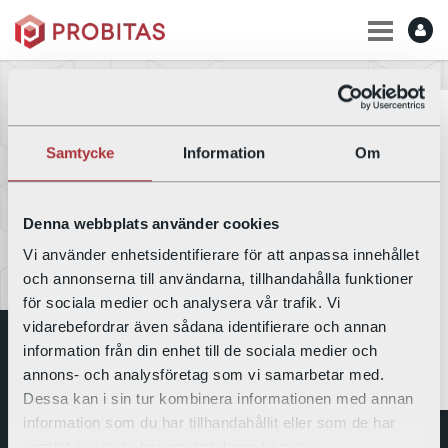
Bostäder
Bostäder
För dig som bor i våra fastigheter
Samtycke
Information
Om
Välkommen!
För dig som letar nytt boende
Här hittar du allt som rör ditt boende. Tveka inte att kontakta oss
om du har frågor. Under
Mina Sidor
kan du direkt se uppdaterad
Denna webbplats använder cookies
Parkering och förråd
information om ditt hyresavtal, hyresavier, anmäla och följa ett
Vi använder enhetsidentifierare för att anpassa innehållet
ärende gällande din bostad.
Felanmälan
och annonserna till användarna, tillhandahålla funktioner
för sociala medier och analysera vår trafik. Vi
Vanliga frågor och svar
vidarebefordrar även sådana identifierare och annan
Pågående projekt
information från din enhet till de sociala medier och
annons- och analysföretag som vi samarbetar med.
Probitas – koncernen
Gårdsprojekt Nebulosorna
Dessa kan i sin tur kombinera informationen med annan
Bolagskoncernen Probitas ägs till 100% av Immanuelskyrkan i
information som du har tillhandahållit eller som de har
Stockholm. Syftet med koncernen är att skapa en stabil
samlat in när du har använt deras tjänster.