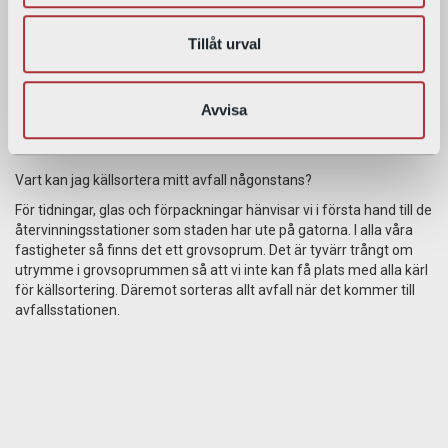
Tillåt urval
Strömmen har gått i delar av lägenheten, vad har hänt?
Troligtvis har det gått en säkring, kontrollera säkringarna i
elskåpet. Det sitter oftast i hallen. Är du osäker på vart elskåpet
Avvisa
sitter,
kontakta oss
så hjälper vi dig.
Vart kan jag källsortera mitt avfall någonstans?
För tidningar, glas och förpackningar hänvisar vi i första hand till de
återvinningsstationer som staden har ute på gatorna. I alla våra
fastigheter så finns det ett grovsoprum. Det är tyvärr trångt om
utrymme i grovsoprummen så att vi inte kan få plats med alla kärl
för källsortering. Däremot sorteras allt avfall när det kommer till
avfallsstationen.