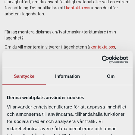
slarvigt utfört, om du använt felaktigt material eller valt en extrem
färgsättning. Det är alltid bra att
kontakta oss
innan du utför
arbeten i lägenheten.
Får jag montera diskmaskin/tvättmaskin/torktumlare i min
lägenhet?
Om du vill montera in vitvaror i lägenheten så
kontakta oss
,
installationen måste göras av behörig personal.
Hur gör jag en felanmälan?
Samtycke
Information
Om
Felanmälan gör man enklast via Mina sidor när man har registrerat
sig. Har man inte möjlighet att använda sig av mina sidor så kan
man ringa oss. Se
Felanmälan
för mer information.
Denna webbplats använder cookies
Vi använder enhetsidentifierare för att anpassa innehållet
Hur gör jag om något går akut sönder när det inte är kontorstid?
och annonserna till användarna, tillhandahålla funktioner
När man får ett akut fel, så som en vattenläcka eller liknande
för sociala medier och analysera vår trafik. Vi
under icke kontorstid har vi en Jourfirma man kan kontakta,
vidarebefordrar även sådana identifierare och annan
kontaktuppgifter till jourfirman hittar du under
Kontakta oss
. Kom