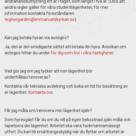
andrahandsuthyrning ett år i taget, som längst i två år. (OBS att
andra regler gäller för våra studentlägenheter, för mer
information kontakta föreståndaren:
tegnergarden@immanuelskyrkan.se
).
Kan jag betala hyran via autogiro?
Ja, det är det smidigaste sättet att betala din hyra. Ansökan om
autogiro hittar du under
För dig som bor i våra fastigheter
.
Vad gör jag om jag tycker att min lägenhet bör
underhållas/renoveras?
Kontakta vår tekniska avdelning och boka en tid för besiktning av
er lägenhet.
Kontakta oss
.
Får jag måla om/renovera min lägenhet själv?
Som hyresgäst får du om du vill på egen bekostnad själv måla och
tapetsera din lägenhet. Arbetet ska vara fackmannamässigt
utfört. Du kan bli ersättningsskyldig när du flyttar om arbetet är