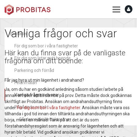
Vanliga frågor och svar
Bostäder
För dig som bor i våra fastigheter
Här kan du finna svar på de vanligaste
För dig som letar nytt boende
frågorna om ditt boende:
Parkering och förråd
Får jag hyra ut min lägenhet i andrahand?
Felanmälan
Ja, om du har en godkänd anledning såsom studier/arbete på
Vanliga frågor och svar
annan ort eller att bli sambo på prov. Detta måste dock godkännas
skriftligt av Probitas. Ansökan om andrahandsuthyrning finns
Pågående projekt
under
För dig som bor i våra fastigheter
.
Ansökan måste vara oss
tillhanda i god tid innan den tilltänkta andrahandsuthyrningen ska
Gårdsprojekt Nebulosorna
börja, minst en månad. Tänk på att det är du som
förstahandshyresgäst som är ansvarig för lägenheten och att
hyran blir betald. Vid godkänd ansökan godkänner vi