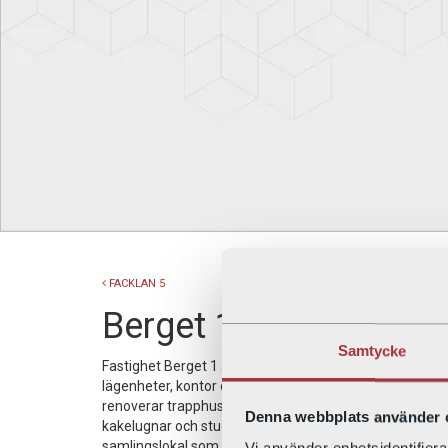
FACKLAN 5
Berget 1
Samtycke
Fastighet Berget 1 är byggt år 1887 och ligger på gat
lägenheter, kontor och ett studenthem med 11 rum. Pr
renoverar trapphuset med ådrings- och marmormålning 
Denna webbplats använder 
kakelugnar och stuckatur finns bevarade i huset. Under 
samlingslokal som nu innehåller en fotostudio.
Vi använder enhetsidentifierar