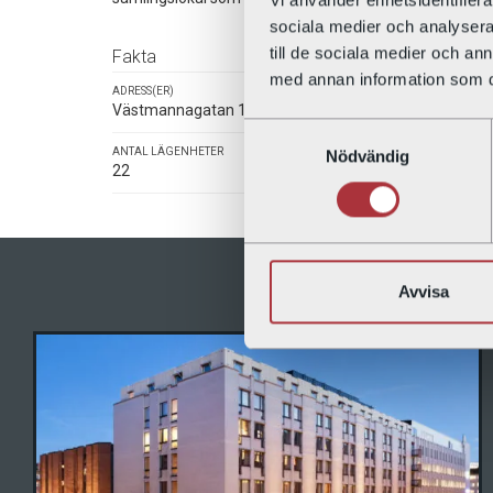
sociala medier och analysera 
till de sociala medier och a
Fakta
med annan information som du 
ADRESS(ER)
BYGGNADSÅR
Västmannagatan 15
1887
Samtyckesval
ANTAL LÄGENHETER
ANTAL LOKALER
Nödvändig
22
5
Avvisa