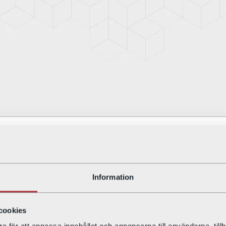
LAGERN 6
Information
uadress Västmannagatan 15. Den innehåller
obitas förvärvar byggnaden år 1997 och
några år senare. Vackra originalutsmyckningar,
cookies
innergården har det tidigare varit en biograf och
e för att anpassa innehållet och annonserna till användarna, tillh