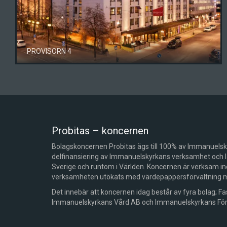
PROVISORN 4
Probitas – koncernen
Bolagskoncernen Probitas ägs till 100% av Immanuelsky
delfinansiering av Immanuelskyrkans verksamhet och lån
Sverige och runtom i Världen. Koncernen är verksam ino
verksamheten utökats med värdepappersförvaltning med
Det innebär att koncernen idag består av fyra bolag; Fa
Immanuelskyrkans Vård AB och Immanuelskyrkans Förv