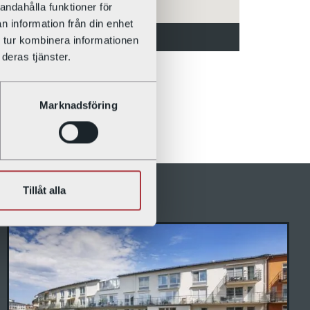
andahålla funktioner för
n information från din enhet
Tegnérgatan 4
 tur kombinera informationen
deras tjänster.
Marknadsföring
Tillåt alla