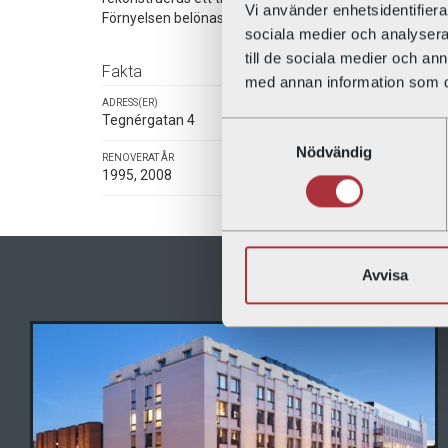
Vi använder enhetsidentifierar
Förnyelsen belönas med ett byggnadspris för bästa r
sociala medier och analysera 
till de sociala medier och a
Fakta
med annan information som du 
ADRESS(ER)
BYGGNADSÅR
Tegnérgatan 4
1885
Samtyckesval
Nödvändig
RENOVERAT ÅR
ANTAL LÄGENHETER
1995, 2008
14
Avvisa