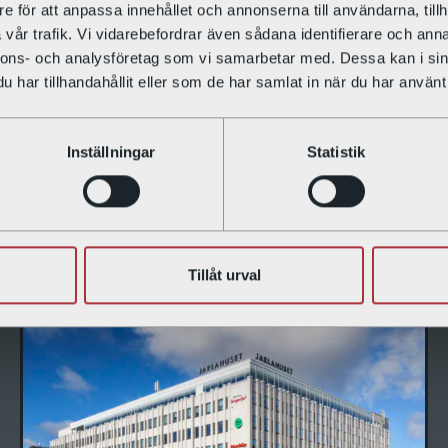
e för att anpassa innehållet och annonserna till användarna, tillh
enovering av Stockholms läns hembygdsförbund.
vår trafik. Vi vidarebefordrar även sådana identifierare och anna
nnons- och analysföretag som vi samarbetar med. Dessa kan i sin
har tillhandahållit eller som de har samlat in när du har använt 
ANTAL VÅNINGAR
6
Inställningar
Statistik
ANTAL LOKALER
9
Tillåt urval
VÅRA FASTIGHETER