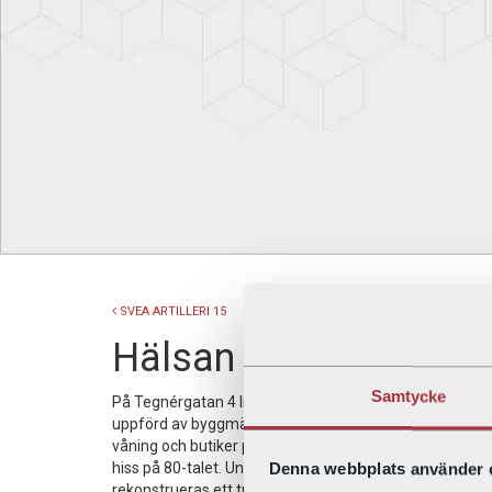
SVEA ARTILLERI 15
Hälsan 4
Samtycke
På Tegnérgatan 4 ligger fastighet Hälsan 4 sedan år 188
uppförd av byggmästare Nils Johan Bengtson. Huset inn
våning och butiker på gatuplan. Hälsan 4 har rustas u
Denna webbplats använder 
hiss på 80-talet. Under år 2008 restaurerades fasaden
rekonstrueras ett trettiotal unika väggmålningar i s k. 