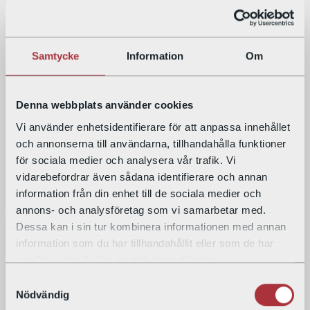
Kategorier
Alla
Samtycke
Information
Om
Driftinformation
Service
Denna webbplats använder cookies
Vi använder enhetsidentifierare för att anpassa innehållet
Arkiv
och annonserna till användarna, tillhandahålla funktioner
2026
för sociala medier och analysera vår trafik. Vi
vidarebefordrar även sådana identifierare och annan
2025
information från din enhet till de sociala medier och
annons- och analysföretag som vi samarbetar med.
2024
Dessa kan i sin tur kombinera informationen med annan
information som du har tillhandahållit eller som de har
2023
samlat in när du har använt deras tjänster.
2022
Samtyckesval
Nödvändig