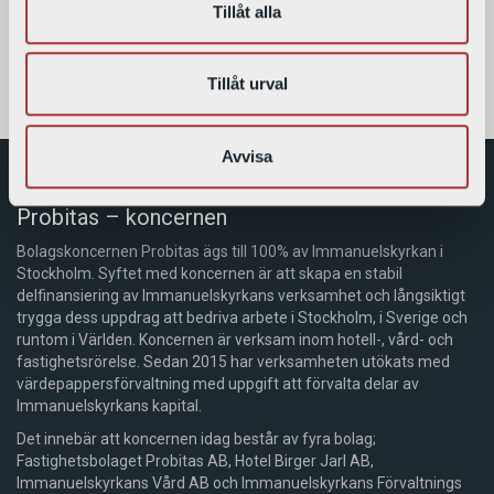
sidor’ då tjänsten ligger nere.
Tillåt alla
Vi hänvisar istället till felanmälan via telefon till vår växel
08 587
503 70
som har öppet kl 10.00-12.00 (Ni kan alltid ringa in akuta
Tillåt urval
jourärenden.)
Avvisa
Probitas – koncernen
Bolagskoncernen Probitas ägs till 100% av Immanuelskyrkan i
Stockholm. Syftet med koncernen är att skapa en stabil
delfinansiering av Immanuelskyrkans verksamhet och långsiktigt
trygga dess uppdrag att bedriva arbete i Stockholm, i Sverige och
runtom i Världen. Koncernen är verksam inom hotell-, vård- och
fastighetsrörelse. Sedan 2015 har verksamheten utökats med
värdepappersförvaltning med uppgift att förvalta delar av
Immanuelskyrkans kapital.
Det innebär att koncernen idag består av fyra bolag;
Fastighetsbolaget Probitas AB, Hotel Birger Jarl AB,
Immanuelskyrkans Vård AB och Immanuelskyrkans Förvaltnings