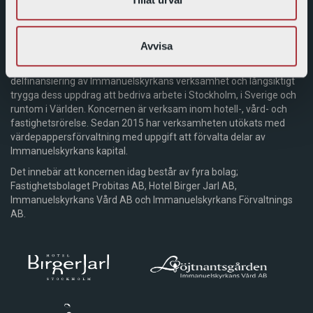
Probitas – koncernen
Avvisa
Bolagskoncernen Probitas ägs till 100% av Immanuelskyrkan i
Stockholm. Syftet med koncernen är att skapa en stabil
delfinansiering av Immanuelskyrkans verksamhet och långsiktigt
trygga dess uppdrag att bedriva arbete i Stockholm, i Sverige och
runtom i Världen. Koncernen är verksam inom hotell-, vård- och
fastighetsrörelse. Sedan 2015 har verksamheten utökats med
värdepappersförvaltning med uppgift att förvalta delar av
Immanuelskyrkans kapital.
Det innebär att koncernen idag består av fyra bolag;
Fastighetsbolaget Probitas AB, Hotel Birger Jarl AB,
Immanuelskyrkans Vård AB och Immanuelskyrkans Förvaltnings
AB.